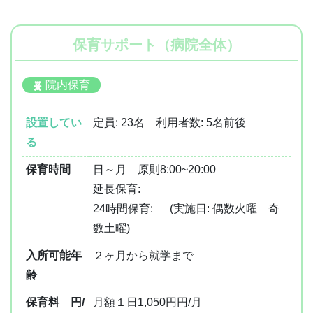
保育サポート（病院全体）
院内保育
設置してい
定員: 23名 利用者数: 5名前後
る
保育時間
日～月 原則8:00~20:00
延長保育:
24時間保育:
(実施日: 偶数火曜 奇
数土曜)
入所可能年
２ヶ月から就学まで
齢
保育料 円/
月額１日1,050円円/月