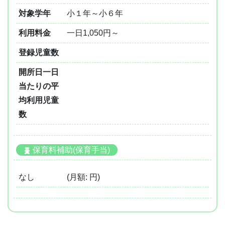
対象学年
小１年～小６年
利用料金
一日1,050円～
登録児童数
開所日一日
当たりの平
均利用児童
数
保育料補助(保育手当)
なし
(月額: 円)