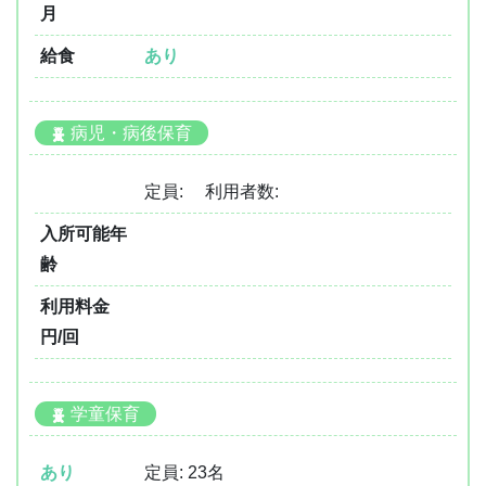
月
給食
あり
病児・病後保育
定員: 利用者数:
入所可能年
齢
利用料金
円/回
学童保育
あり
定員: 23名