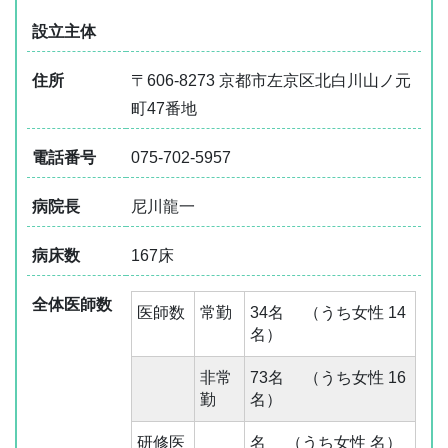
設立主体
住所
〒606-8273 京都市左京区北白川山ノ元
町47番地
電話番号
075-702-5957
病院長
尼川龍一
病床数
167床
全体医師数
医師数
常勤
34名 （うち女性 14
名）
非常
73名 （うち女性 16
勤
名）
研修医
名 （うち女性 名）