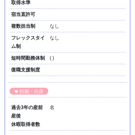
取得水準
宿当直許可
複数担当制
なし
フレックスタイ
なし
ム制
短時間勤務体制
( )
復職支援制度
妊娠・出産
過去3年の産前
名
産後
休暇取得者数