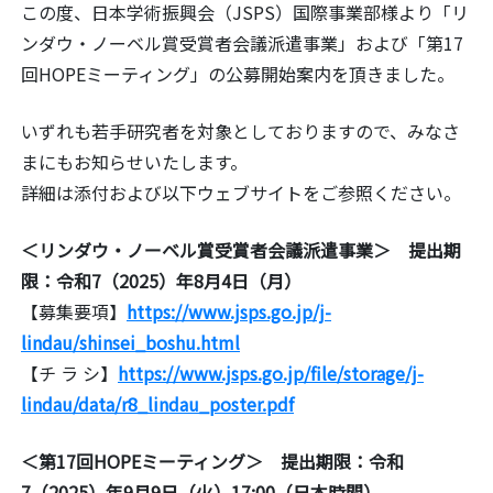
この度、日本学術振興会（JSPS）国際事業部様より「リ
ンダウ
・ノーベル賞受賞者会議派遣事業」および「第17
回HOPEミー
ティング」の公募開始案内を頂きました。
いずれも若手研究者を対象としておりますので、みなさ
まにもお知
らせいたします。
詳細は添付および以下ウェブサイトをご参照ください。
＜リンダウ・ノーベル賞受賞者会議派遣事業＞
提出期
限：令和7（2025）年8月4日（月）
【募集要項】
https://www.jsps.go.jp/j
-
lindau/shinsei_boshu.html
【チ ラ シ】
https://www.jsps.go.jp/file/
storage/j-
lindau/data/r8_linda
u_poster.pdf
＜第17回HOPEミーティング＞
提出期限：令和
7（2025）年9月9日（火）17:00（日本時間）