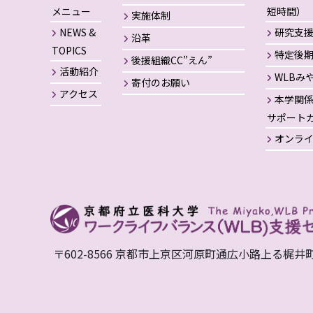
メニュー
短時間）
実施体制
NEWS &
研究支
沿革
TOPICS
特定後
後援組織CC”えん”
活動紹介
WLBみ
寄付のお願い
アクセス
本学関
サポート
オンラ
〒602-8566 京都市上京区河原町通広小路上る梶井町465 