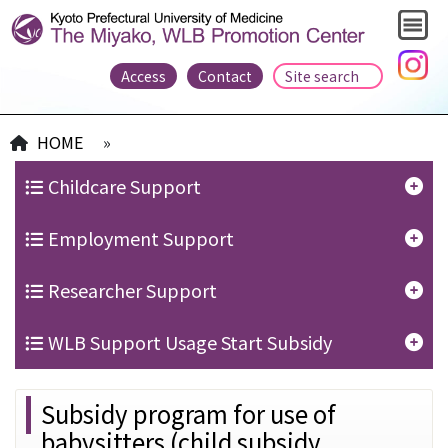
Access
Contact
HOME
»
Childcare Support
Employment Support
Researcher Support
WLB Support Usage Start Subsidy
Subsidy program for use of
babysitters (child subsidy